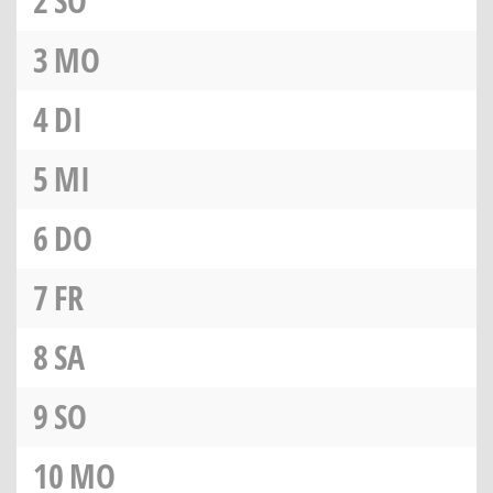
2
SO
3
MO
4
DI
5
MI
6
DO
7
FR
8
SA
9
SO
10
MO