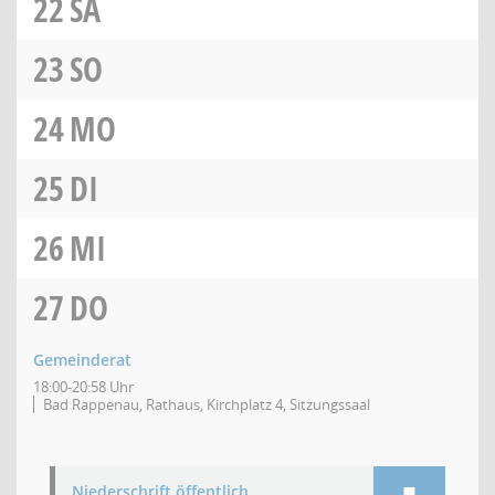
22
SA
23
SO
24
MO
25
DI
26
MI
27
DO
Gemeinderat
18:00-20:58 Uhr
Bad Rappenau, Rathaus, Kirchplatz 4, Sitzungssaal
Niederschrift öffentlich