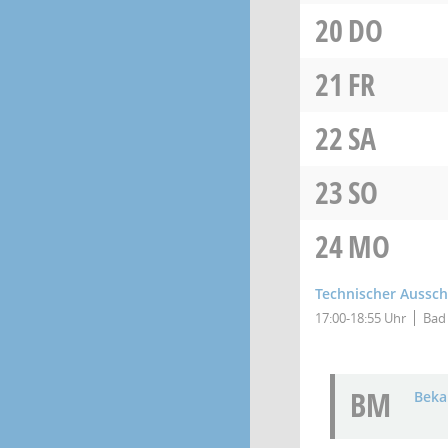
20
DO
21
FR
22
SA
23
SO
24
MO
Technischer Aussc
17:00-18:55 Uhr
Bad 
BM
Bek