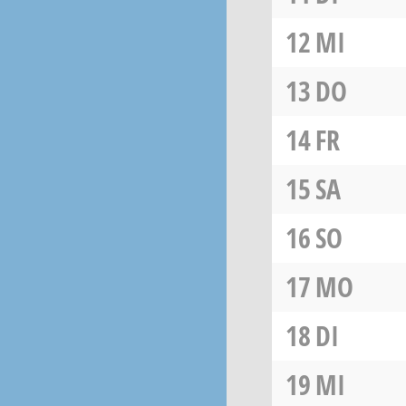
12
MI
13
DO
14
FR
15
SA
16
SO
17
MO
18
DI
19
MI