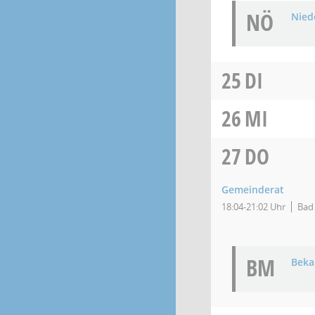
NÖ
Niede
25
DI
26
MI
27
DO
Gemeinderat
18:04-21:02 Uhr
Bad 
BM
Bek