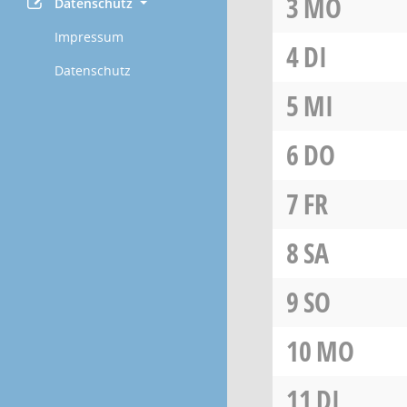
3
MO
Datenschutz
Impressum
4
DI
Datenschutz
5
MI
6
DO
7
FR
8
SA
9
SO
10
MO
11
DI