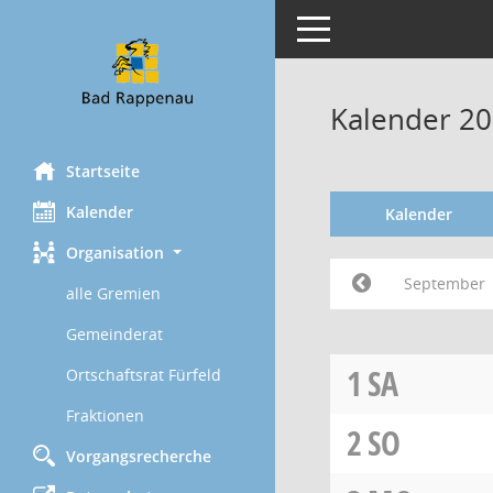
Toggle navigation
Kalender 2
Startseite
Kalender
Kalender
Organisation
September
alle Gremien
Gemeinderat
1
SA
Ortschaftsrat Fürfeld
Fraktionen
2
SO
Vorgangsrecherche