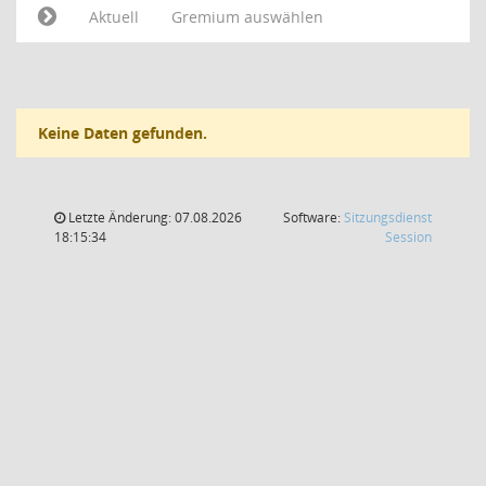
Aktuell
Gremium auswählen
Keine Daten gefunden.
Letzte Änderung: 07.08.2026
Software:
Sitzungsdienst
(Wird in
18:15:34
Session