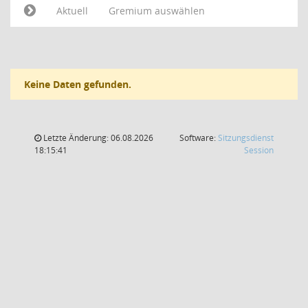
Aktuell
Gremium auswählen
Keine Daten gefunden.
Letzte Änderung: 06.08.2026
Software:
Sitzungsdienst
(Wird in
18:15:41
Session