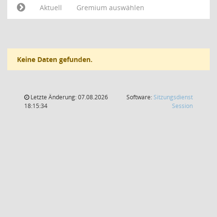
Aktuell
Gremium auswählen
Keine Daten gefunden.
Letzte Änderung: 07.08.2026
Software:
Sitzungsdienst
(Wird in
18:15:34
Session