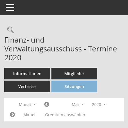
Toggle navigation
Finanz- und
Verwaltungsausschuss - Termine
2020
Informationen
Mitglieder
Vertreter
Sitzungen
Monat
Mai
2020
Aktuell
Gremium auswählen