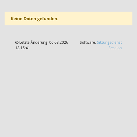
Keine Daten gefunden.
Letzte Änderung: 06.08.2026
Software:
Sitzungsdienst
(Wird in
18:15:41
Session