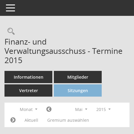
Toggle navigation
Finanz- und
Verwaltungsausschuss - Termine
2015
Informationen
Mitglieder
Vertreter
Sitzungen
Monat
Mai
2015
Aktuell
Gremium auswählen