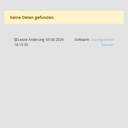
Keine Daten gefunden.
Letzte Änderung: 05.08.2026
Software:
Sitzungsdienst
(Wird in
18:15:35
Session