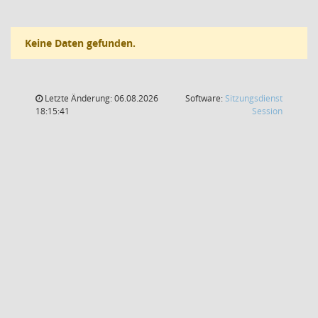
Keine Daten gefunden.
Letzte Änderung: 06.08.2026
Software:
Sitzungsdienst
(Wird in
18:15:41
Session