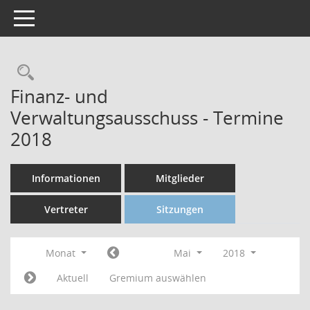
Toggle navigation
Finanz- und
Verwaltungsausschuss - Termine
2018
Informationen
Mitglieder
Vertreter
Sitzungen
Monat
Mai
2018
Aktuell
Gremium auswählen