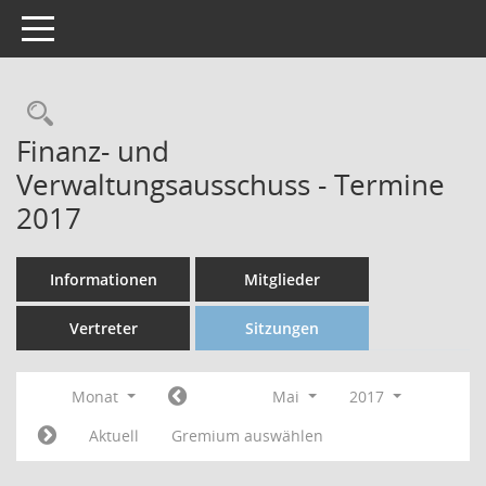
Toggle navigation
Finanz- und
Verwaltungsausschuss - Termine
2017
Informationen
Mitglieder
Vertreter
Sitzungen
Monat
Mai
2017
Aktuell
Gremium auswählen