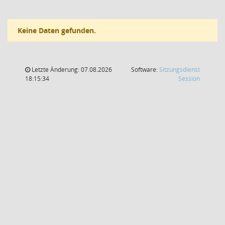
Keine Daten gefunden.
Letzte Änderung: 07.08.2026
Software:
Sitzungsdienst
(Wird in
18:15:34
Session