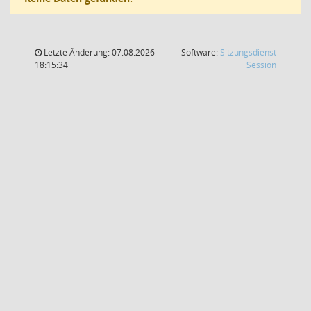
Letzte Änderung: 07.08.2026
Software:
Sitzungsdienst
(Wird in
18:15:34
Session