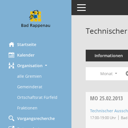
Toggle navigation
Technischer
Startseite
Kalender
Informationen
Organisation
Monat
alle Gremien
Gemeinderat
MO
25.02.2013
Ortschaftsrat Fürfeld
Fraktionen
Technischer Aussc
17:00-19:00 Uhr
Bad 
Vorgangsrecherche