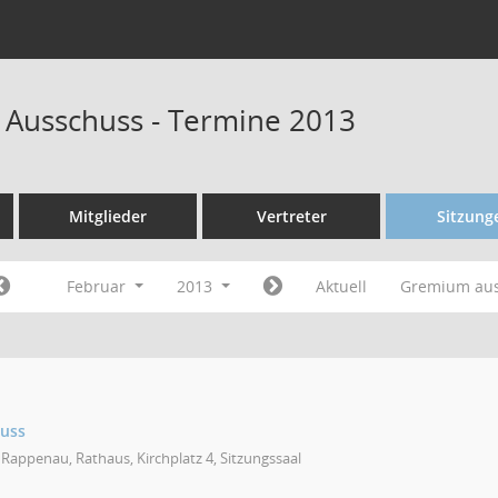
 Ausschuss - Termine 2013
Mitglieder
Vertreter
Sitzung
Februar
2013
Aktuell
Gremium au
huss
Rappenau, Rathaus, Kirchplatz 4, Sitzungssaal