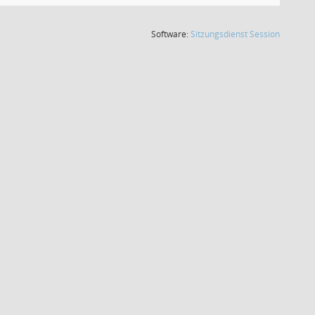
(Wird in
Software:
Sitzungsdienst
Session