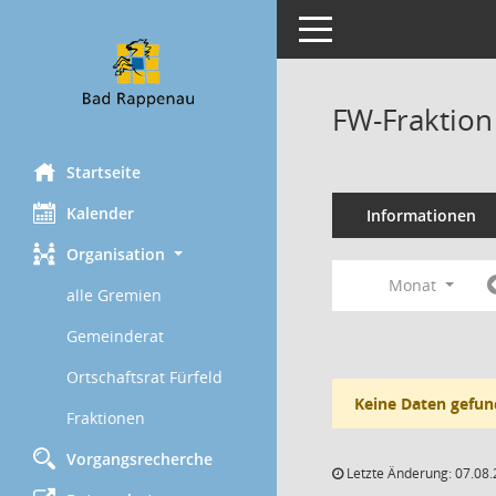
Toggle navigation
FW-Fraktion
Startseite
Kalender
Informationen
Organisation
Monat
alle Gremien
Gemeinderat
Ortschaftsrat Fürfeld
Keine Daten gefun
Fraktionen
Vorgangsrecherche
Letzte Änderung: 07.08.