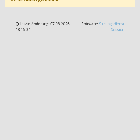
Letzte Änderung: 07.08.2026
Software:
Sitzungsdienst
(Wird in
18:15:34
Session