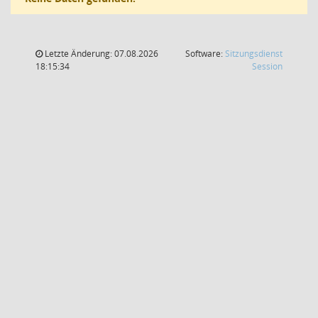
Letzte Änderung: 07.08.2026
Software:
Sitzungsdienst
(Wird in
18:15:34
Session