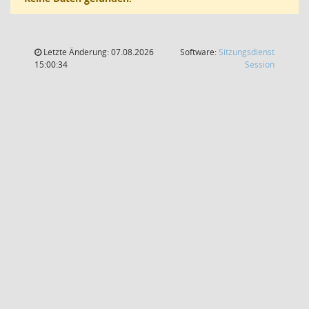
Letzte Änderung: 07.08.2026
Software:
Sitzungsdienst
(Wird in
15:00:34
Session