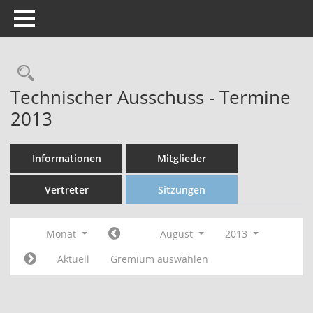
Toggle navigation
Technischer Ausschuss - Termine
2013
Informationen
Mitglieder
Vertreter
Sitzungen
Monat
August
2013
Aktuell
Gremium auswählen