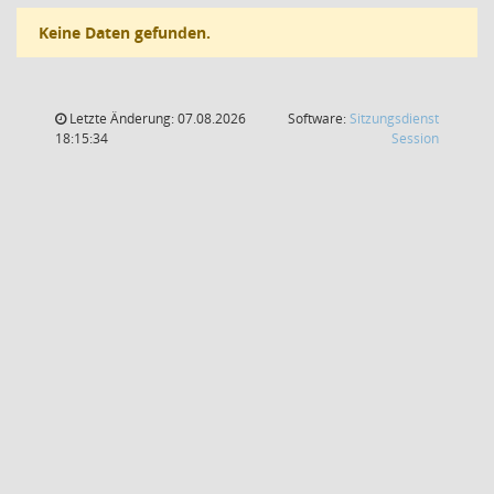
Keine Daten gefunden.
Letzte Änderung: 07.08.2026
Software:
Sitzungsdienst
(Wird in
18:15:34
Session