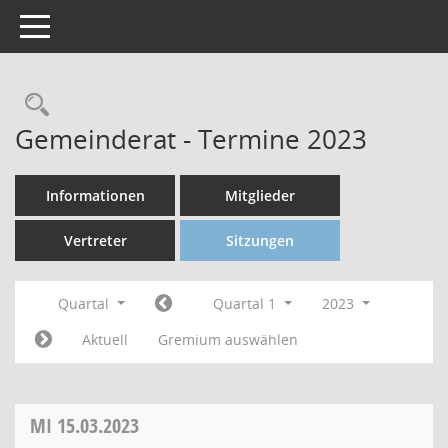
Toggle navigation
Gemeinderat - Termine 2023
Informationen
Mitglieder
Vertreter
Sitzungen
Quartal
Quartal 1
2023
Aktuell
Gremium auswählen
MI
15.03.2023