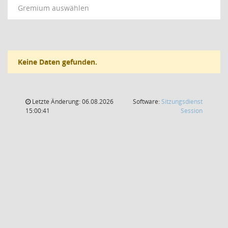
Gremium auswählen
Keine Daten gefunden.
Letzte Änderung: 06.08.2026
Software:
Sitzungsdienst
(Wird in
15:00:41
Session