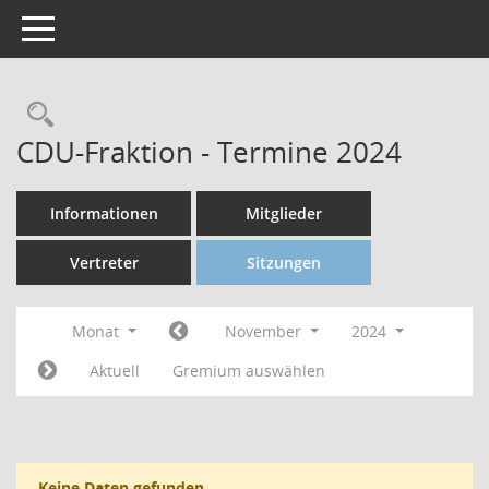
Toggle navigation
CDU-Fraktion - Termine 2024
Informationen
Mitglieder
Vertreter
Sitzungen
Monat
November
2024
Aktuell
Gremium auswählen
Keine Daten gefunden.