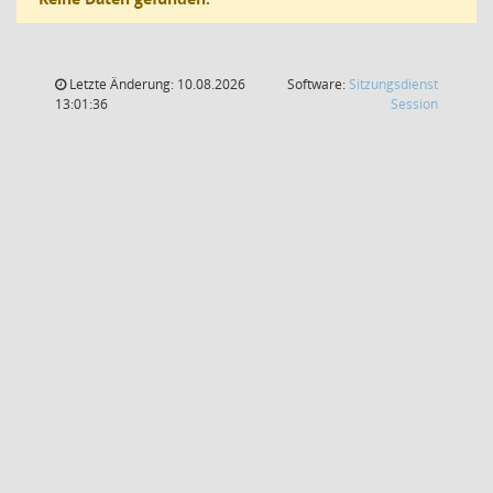
Letzte Änderung: 10.08.2026
Software:
Sitzungsdienst
(Wird in
13:01:36
Session