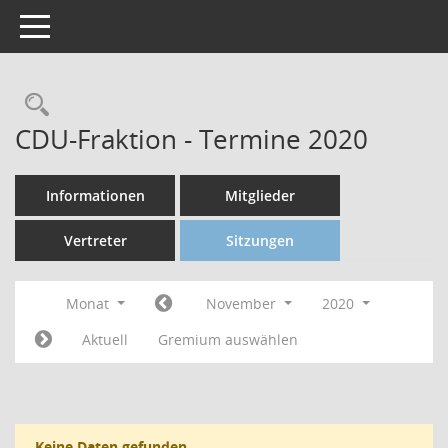
Toggle navigation
CDU-Fraktion - Termine 2020
Informationen
Mitglieder
Vertreter
Sitzungen
Monat
November
2020
Aktuell
Gremium auswählen
Keine Daten gefunden.