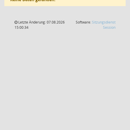
Letzte Änderung: 07.08.2026
Software:
Sitzungsdienst
(Wird in
15:00:34
Session