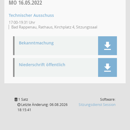
MO
16.05.2022
Technischer Ausschuss
17:00-19:31 Uhr
Bad Rappenau, Rathaus, Kirchplatz 4, Sitzungssaal
Bekanntmachung
Niederschrift öffentlich
1 Satz
Software:
(Wird in
Letzte Änderung: 06.08.2026
Sitzungsdienst
Session
18:15:41