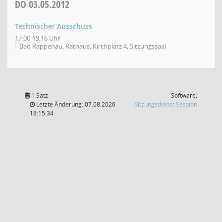
DO
03.05.2012
Technischer Ausschuss
17:00-19:16 Uhr
Bad Rappenau, Rathaus, Kirchplatz 4, Sitzungssaal
1 Satz
Software:
(Wird in
Letzte Änderung: 07.08.2026
Sitzungsdienst
Session
18:15:34