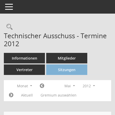
Toggle navigation
Technischer Ausschuss - Termine
2012
Informationen
Mitglieder
Vertreter
Sitzungen
Monat
Mai
2012
Aktuell
Gremium auswählen