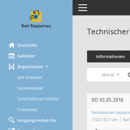
Toggle navigation
Technischer
Startseite
Kalender
Informationen
Organisation
Monat
alle Gremien
Gemeinderat
DO
03.05.2018
Ortschaftsrat Fürfeld
Fraktionen
Technischer Aussc
17:02-19:21 Uhr
Bad 
Vorgangsrecherche