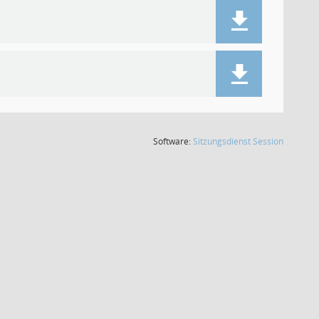
(Wird in
Software:
Sitzungsdienst
Session