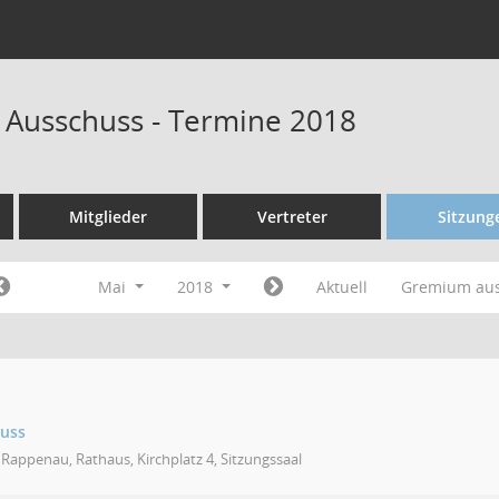
 Ausschuss - Termine 2018
Mitglieder
Vertreter
Sitzung
Mai
2018
Aktuell
Gremium au
huss
Rappenau, Rathaus, Kirchplatz 4, Sitzungssaal