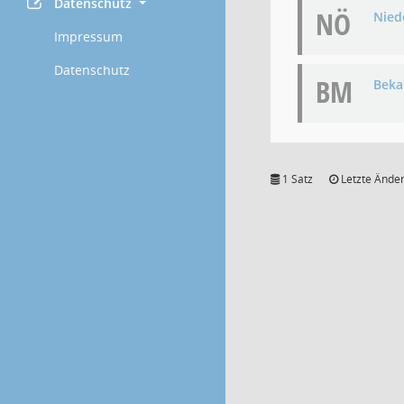
Datenschutz
NÖ
Niede
Impressum
Datenschutz
BM
Bek
1 Satz
Letzte Änder