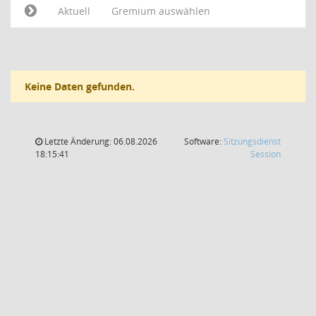
Aktuell
Gremium auswählen
Keine Daten gefunden.
Letzte Änderung: 06.08.2026
Software:
Sitzungsdienst
(Wird in
18:15:41
Session