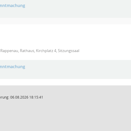
anntmachung
Rappenau, Rathaus, Kirchplatz 4, Sitzungssaal
anntmachung
rung: 06.08.2026 18:15:41