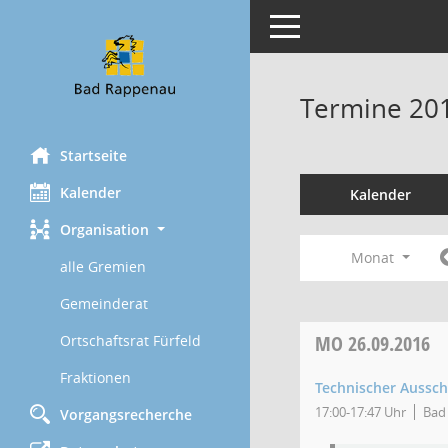
Toggle navigation
Termine 20
Startseite
Kalender
Kalender
Organisation
Monat
alle Gremien
Gemeinderat
MO
26.09.2016
Ortschaftsrat Fürfeld
Fraktionen
Technischer Aussc
17:00-17:47 Uhr
Bad 
Vorgangsrecherche