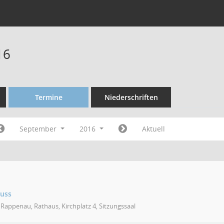
16
Termine
Niederschriften
September
2016
Aktuell
huss
Rappenau, Rathaus, Kirchplatz 4, Sitzungssaal