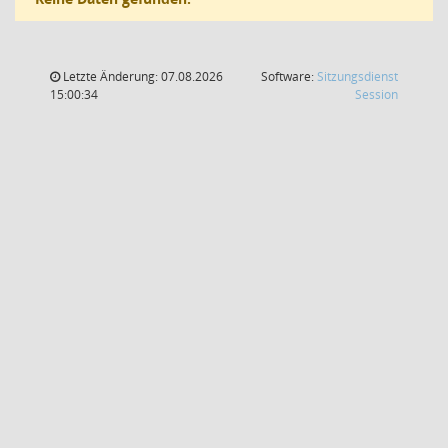
Letzte Änderung: 07.08.2026
Software:
Sitzungsdienst
(Wird in
15:00:34
Session