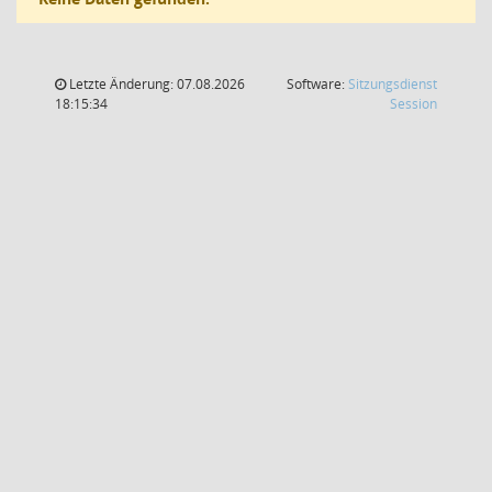
Letzte Änderung: 07.08.2026
Software:
Sitzungsdienst
(Wird in
18:15:34
Session