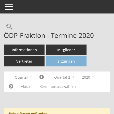
Toggle navigation
ÖDP-Fraktion - Termine 2020
Informationen
Mitglieder
Vertreter
Sitzungen
Quartal
Quartal 2
2020
Aktuell
Gremium auswählen
Keine Daten gefunden.