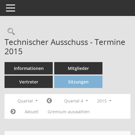
Toggle navigation
Technischer Ausschuss - Termine
2015
Informationen
Mitglieder
Vertreter
Sitzungen
Quartal
Quartal 4
2015
Aktuell
Gremium auswählen