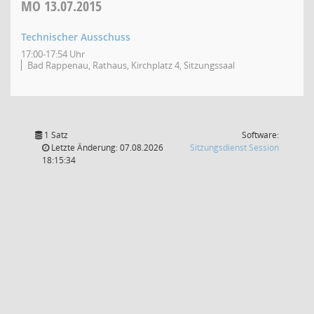
MO
13.07.2015
Technischer Ausschuss
17:00-17:54 Uhr
Bad Rappenau, Rathaus, Kirchplatz 4, Sitzungssaal
1 Satz
Software:
(Wird in
Letzte Änderung: 07.08.2026
Sitzungsdienst
Session
18:15:34