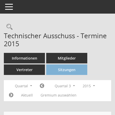
Toggle navigation
Technischer Ausschuss - Termine
2015
Informationen
Mitglieder
Vertreter
Sitzungen
Quartal
Quartal 3
2015
Aktuell
Gremium auswählen