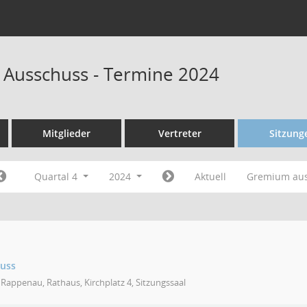
 Ausschuss - Termine 2024
Mitglieder
Vertreter
Sitzung
Quartal 4
2024
Aktuell
Gremium au
huss
Rappenau, Rathaus, Kirchplatz 4, Sitzungssaal