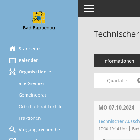
Toggle navigation
Technischer
Startseite
Kalender
Informationen
Organisation
Quartal
alle Gremien
Gemeinderat
MO
07.10.2024
Ortschaftsrat Fürfeld
Fraktionen
Technischer Aussc
17:00-19:14 Uhr
Bad 
Vorgangsrecherche