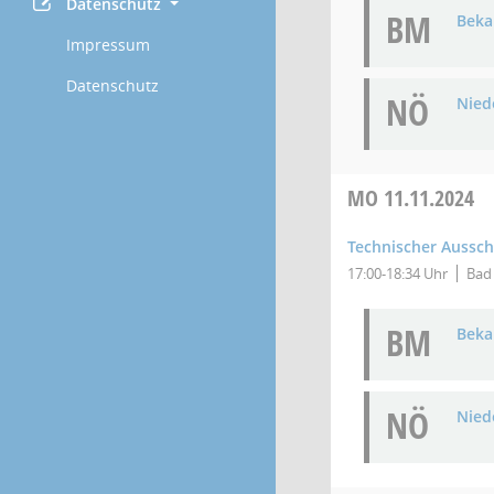
Datenschutz
BM
Bek
Impressum
Datenschutz
NÖ
Niede
MO
11.11.2024
Technischer Aussc
17:00-18:34 Uhr
Bad 
BM
Bek
NÖ
Niede