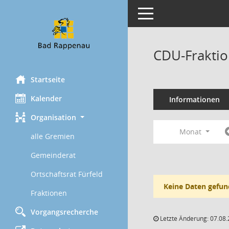
Toggle navigation
CDU-Fraktio
Startseite
Kalender
Informationen
Organisation
Monat
alle Gremien
Gemeinderat
Ortschaftsrat Fürfeld
Keine Daten gefun
Fraktionen
Vorgangsrecherche
Letzte Änderung: 07.08.