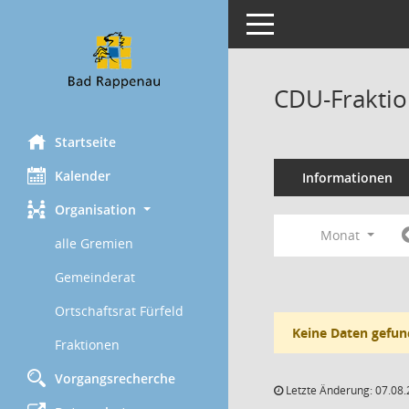
Toggle navigation
CDU-Fraktio
Startseite
Kalender
Informationen
Organisation
Monat
alle Gremien
Gemeinderat
Ortschaftsrat Fürfeld
Keine Daten gefun
Fraktionen
Vorgangsrecherche
Letzte Änderung: 07.08.