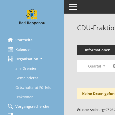
Toggle navigation
CDU-Fraktio
Startseite
Kalender
Informationen
Organisation
Quartal
alle Gremien
Gemeinderat
Ortschaftsrat Fürfeld
Keine Daten gefun
Fraktionen
Vorgangsrecherche
Letzte Änderung: 07.08.