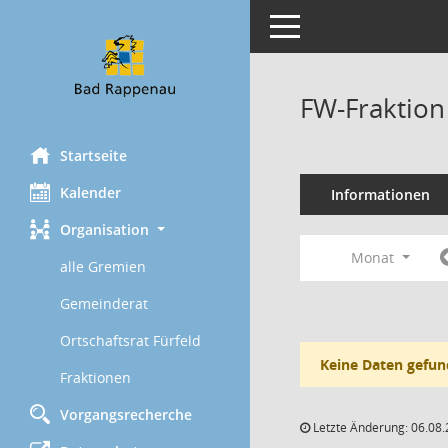
Toggle navigation
FW-Fraktion
Startseite
Kalender
Informationen
Organisation
Monat
alle Gremien
Gemeinderat
Ortschaftsrat Fürfeld
Keine Daten gefun
Fraktionen
Vorgangsrecherche
Letzte Änderung: 06.08.