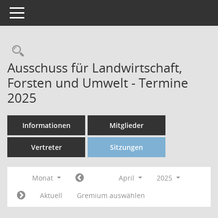
Toggle navigation
Ausschuss für Landwirtschaft,
Forsten und Umwelt - Termine
2025
Informationen
Mitglieder
Vertreter
Sitzungen
Monat
April
2025
Aktuell
Gremium auswählen