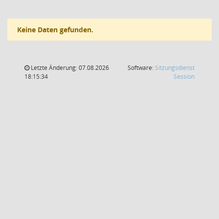
Keine Daten gefunden.
Letzte Änderung: 07.08.2026
Software:
Sitzungsdienst
(Wird in
18:15:34
Session