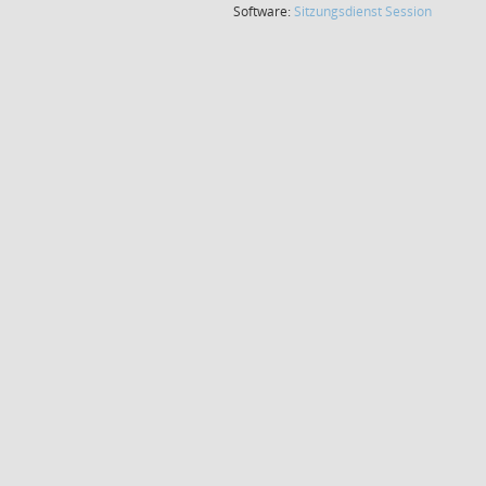
(Wird in
Software:
Sitzungsdienst
Session