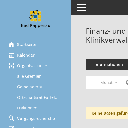
Toggle navigation
Finanz- und
Klinikverwa
Startseite
Kalender
Informationen
Organisation
alle Gremien
Monat
Gemeinderat
Ortschaftsrat Fürfeld
Fraktionen
Keine Daten gefun
Vorgangsrecherche