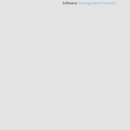
(Wird in
Software:
Sitzungsdienst
Session