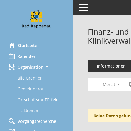
Toggle navigation
Finanz- und
Klinikverwa
Startseite
Kalender
Informationen
Organisation
alle Gremien
Monat
Gemeinderat
Ortschaftsrat Fürfeld
Fraktionen
Keine Daten gefun
Vorgangsrecherche