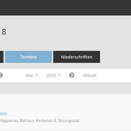
18
Termine
Niederschriften
Mai
2018
Aktuell
huss
Rappenau, Rathaus, Kirchplatz 4, Sitzungssaal