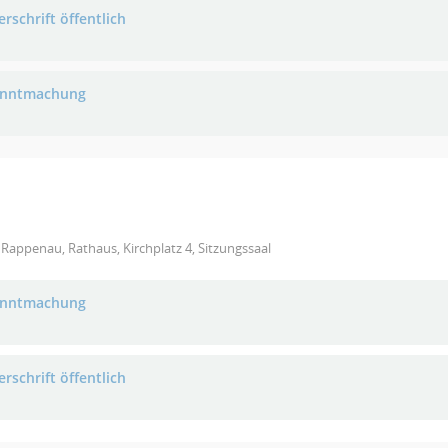
rschrift öffentlich
anntmachung
Rappenau, Rathaus, Kirchplatz 4, Sitzungssaal
anntmachung
rschrift öffentlich