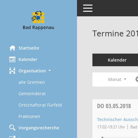
Toggle navigation
Termine 20
Startseite
Kalender
Kalender
Organisation
Monat
alle Gremien
Gemeinderat
DO
03.05.2018
Ortschaftsrat Fürfeld
Fraktionen
Technischer Aussc
17:02-19:21 Uhr
Bad 
Vorgangsrecherche