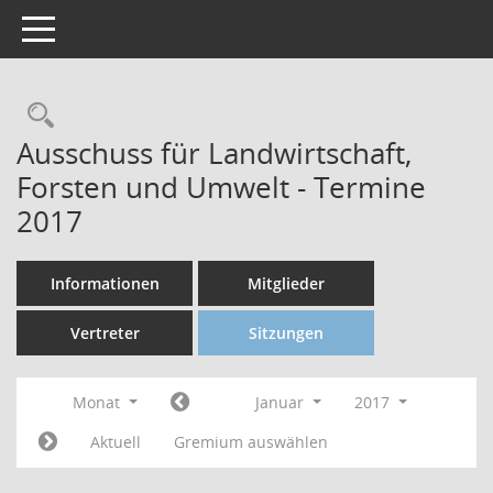
Toggle navigation
Ausschuss für Landwirtschaft,
Forsten und Umwelt - Termine
2017
Informationen
Mitglieder
Vertreter
Sitzungen
Monat
Januar
2017
Aktuell
Gremium auswählen