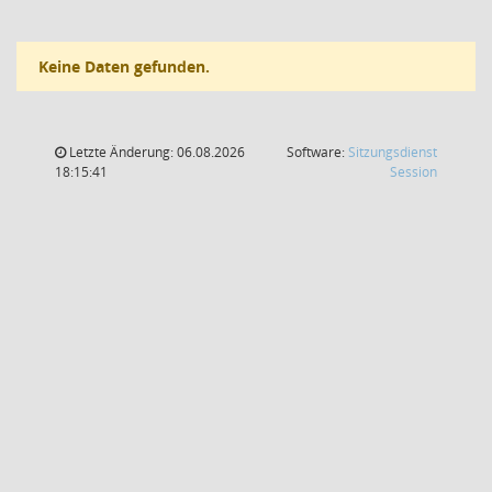
Keine Daten gefunden.
Letzte Änderung: 06.08.2026
Software:
Sitzungsdienst
(Wird in
18:15:41
Session