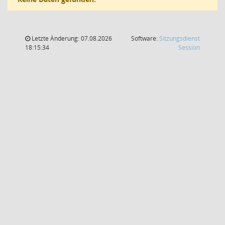
Letzte Änderung: 07.08.2026
Software:
Sitzungsdienst
(Wird in
18:15:34
Session