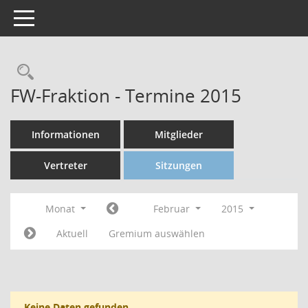
Toggle navigation
FW-Fraktion - Termine 2015
Informationen
Mitglieder
Vertreter
Sitzungen
Monat
Februar
2015
Aktuell
Gremium auswählen
Keine Daten gefunden.