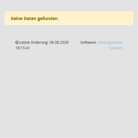
Keine Daten gefunden.
Letzte Änderung: 06.08.2026
Software:
Sitzungsdienst
(Wird in
18:15:41
Session