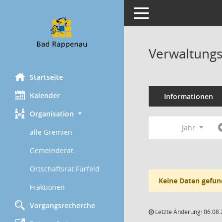
Toggle navigation
Verwaltungs
Startseite
Kalender
Informationen
Organisation
Jahr
alle Gremien
Gemeinderat
Ortschaftsrat Fürfeld
Keine Daten gefun
Fraktionen
Vorgangsrecherche
Letzte Änderung: 06.08.