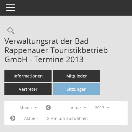
Toggle navigation
Verwaltungsrat der Bad
Rappenauer Touristikbetrieb
GmbH - Termine 2013
Informationen
Mitglieder
Vertreter
Sitzungen
Monat
Januar
2013
Aktuell
Gremium auswählen