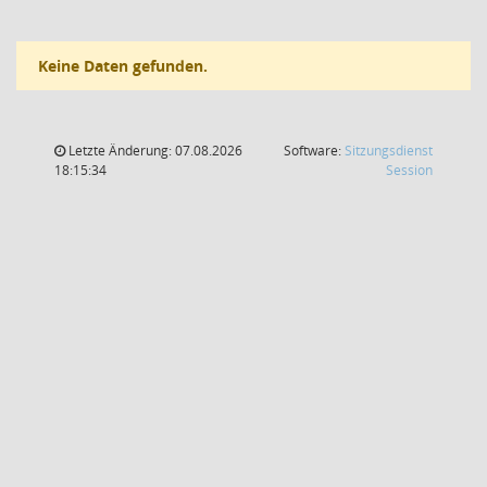
Keine Daten gefunden.
Letzte Änderung: 07.08.2026
Software:
Sitzungsdienst
(Wird in
18:15:34
Session