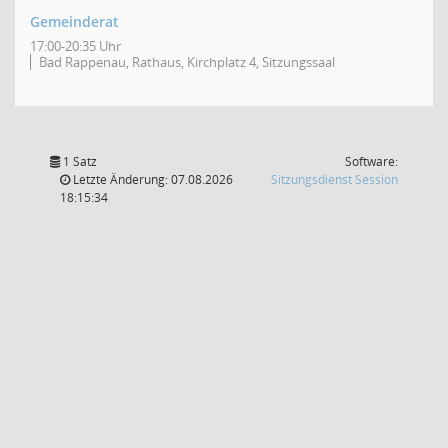
Gemeinderat
17:00-20:35 Uhr
Bad Rappenau, Rathaus, Kirchplatz 4, Sitzungssaal
1 Satz
Software:
(Wird in
Letzte Änderung: 07.08.2026
Sitzungsdienst
Session
18:15:34