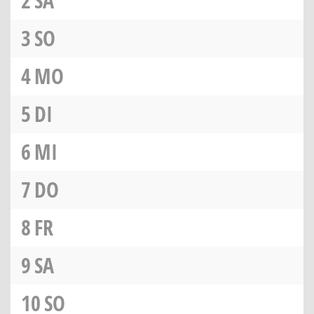
2
SA
3
SO
4
MO
5
DI
6
MI
7
DO
8
FR
9
SA
10
SO