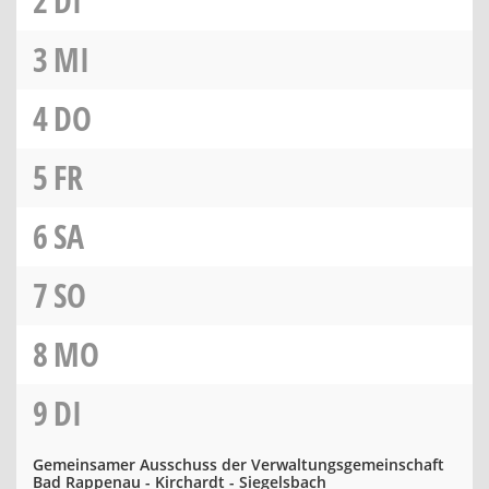
2
DI
3
MI
4
DO
5
FR
6
SA
7
SO
8
MO
9
DI
Gemeinsamer Ausschuss der Verwaltungsgemeinschaft
Bad Rappenau - Kirchardt - Siegelsbach