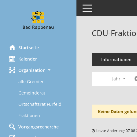
Toggle navigation
CDU-Fraktio
Startseite
Kalender
Informationen
Organisation
Jahr
alle Gremien
Gemeinderat
Ortschaftsrat Fürfeld
Keine Daten gefun
Fraktionen
Vorgangsrecherche
Letzte Änderung: 07.08.