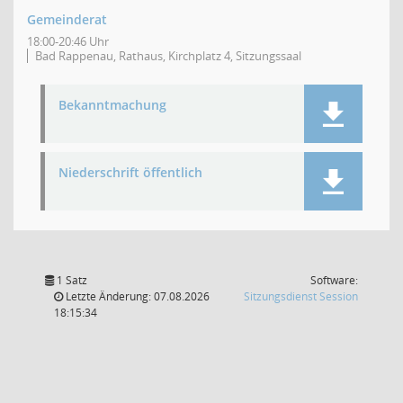
Gemeinderat
18:00-20:46 Uhr
Bad Rappenau, Rathaus, Kirchplatz 4, Sitzungssaal
Bekanntmachung
Niederschrift öffentlich
1 Satz
Software:
(Wird in
Letzte Änderung: 07.08.2026
Sitzungsdienst
Session
18:15:34