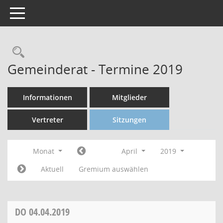
Toggle navigation
Gemeinderat - Termine 2019
Informationen
Mitglieder
Vertreter
Sitzungen
Monat
April
2019
Aktuell
Gremium auswählen
DO
04.04.2019