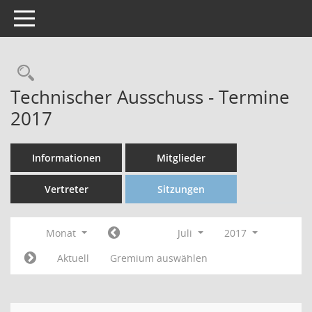
Toggle navigation
Technischer Ausschuss - Termine
2017
Informationen
Mitglieder
Vertreter
Sitzungen
Monat
Juli
2017
Aktuell
Gremium auswählen