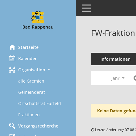
Toggle navigation
FW-Fraktion
Startseite
Kalender
Informationen
Organisation
Jahr
alle Gremien
Gemeinderat
Ortschaftsrat Fürfeld
Keine Daten gefun
Fraktionen
Vorgangsrecherche
Letzte Änderung: 07.08.